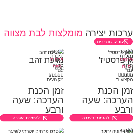
רכות יצירה
מומלצות לבת מצווה
עוד ערכות יצירה
רכה
הערכה
כרת
נמכרת
ן פרסטיז’
נגיעת זהב
חים
פרחים
יווי
בליווי
נה
סדנה
יים
חיים
50
₪
₪
ם
עם



רכה





הדרכה

צועית
מקצועית
מן הכנת
זמן הכנת
ערכה: שעה
הערכה: שעה
רבע
ורבע
להזמנת הערכה
להזמנת הערכה
רכה