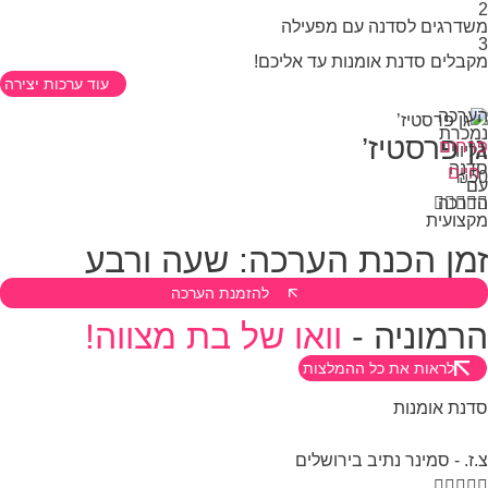
דרגים לסדנה עם מפעילה
בלים סדנת אומנות עד אליכם!
עוד ערכות יצירה
רכה
כרת
ן פרסטיז’
חים
יווי
נה
יים
₪
ם



רכה

צועית
מן הכנת הערכה: שעה ורבע
להזמנת הערכה
רמוניה -
וואו של בת מצווה!
לראות את כל ההמלצות
נת אומנות
ז. - סמינר נתיב בירושלים



