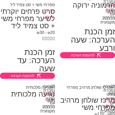
כרת
רמוניה ירוקה
חים
יווי
סרט פרחים יוקרתי
נה
יים
פרחים
₪
ם
לשיער מפרחי משי
חיים



רכה

צועית
+ סט צמיד ליד
מן הכנת
30
-
20
₪
₪
ערכה: שעה





רבע
זמן הכנת
להזמנת הערכה
הערכה: עד
שעה
להזמנת הערכה
רכה
הערכה
כרת
נמכרת
נגיעה מלכותית
פרחים
יווי
בליווי
רכז שולחן מרהיב
נה
סדנה
חים
חיים
85
₪
ם
עם
פרחי משי
יים
רכה




הדרכה

צועית
מקצועית
120
-
₪
₪