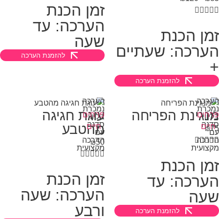
זמן הכנת




הערכה: עד
מן הכנת
שעה
ערכה: שעתיים
להזמנת הערכה
להזמנת הערכה
רכה
הערכה
כרת
נמכרת
נגינת הפריחה
עוגת חגיגה
חים
פרחים
יווי
בליווי
נה
סדנה
מהטבע
יים
חיים
₪
ם
עם



רכה

הדרכה
50
₪
צועית
מקצועית





מן הכנת
זמן הכנת
ערכה: עד
הערכה: שעה
עה
ורבע
להזמנת הערכה