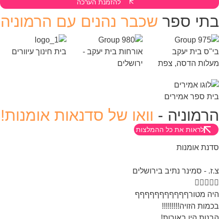
להזמנת הערכה
תי ספר
שכבר נהנים עם הרמוניה
"ס בית יעקב
אורחות בית יעקב -
בית חינוך עיוורים
לות הדסה, צפת
ירושלים
ת ספר אמירים
רמוניה -
וואו של סדנאות אומנות!
לראות את כל ההמלצות
נת אומנות
ז. - סמינר נתיב בירושלים




ה מטורףףףףףףףףףףף
מות הזויה!!!!!!!!!
נות היו באורות!