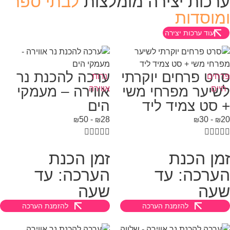
רכות יצירה מומלצות
לבתי ספר
מוסדות
עוד ערכות יצירה
רט פרחים יוקרתי
ערכה להכנת נר
חים
נרות
שיער מפרחי משי
אווירה – מעמקי
יים
אווירה
 סט צמיד ליד
הים
50
-
28
30
-
₪
₪
₪
₪









מן הכנת
זמן הכנת
ערכה: עד
הערכה: עד
עה
שעה
להזמנת הערכה
להזמנת הערכה