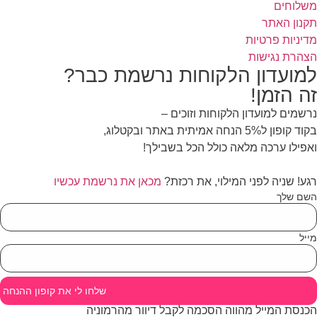
לוחים
נון האתר
יניות פרטיות
הרת נגישות
מועדון הלקוחות נרשמת כבר?
ה הזמן!
שמים למועדון הלקוחות וזוכים –
ופון ל5% הנחה אמיתית באתר ובקטלוג,
פילו ערכה מלאה כולל הכל בשבילך!
ע! שניה לפני המילוי, את רכזת?
מכאן את נרשמת עכשיו
ם שלך
יל
שלחו לי את קופון ההנחה
נסת המייל מהווה הסכמה לקבל דיוור מהרמוניה