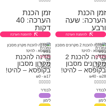









מן הכנת
זמן הכנת
ערכה: שעה
הערכה: 40
רבע
דקות
להזמנת הערכה
להזמנת הערכה
רכה
הערכה
כרת
נמכרת
יווי
בליווי
סדנה להכנת 2
סדנה להכנת
נה
סדנה
ונים
סבונים
ם
עם
קרונים מסבון
מקרון מסבון
רכה
הדרכה
צועית
מקצועית
קופסא – להיט!
בקופסא – להיט!
0
-
17
40
-
₪
₪
₪
₪









נדר
לבנדר
מון
לימון