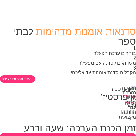
דנאות אומנות מדהימות
לבתי
פר
חרים ערכת הפעלה
דרגים לסדנה עם מפעילה
בלים סדנת אומנות עד אליכם!
עוד ערכות יצירה
רכה
כרת
ן פרסטיז’
חים
יווי
נה
יים
₪
ם



רכה

צועית
מן הכנת הערכה: שעה ורבע