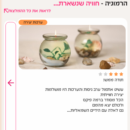
הרמוניה -
חוויה שנשארת...
לראות את כל ההמלצות
ערכות יצירה
בית 





תודה ממש!


היה 
עשינו אתמול ערב גיסות והערכות היו מושלמות
יצירה חווייתית
הכל מסודר ברמה פיקס
ולכולם יצא מהמם
גם לאלה עם הידיים השמאליות…