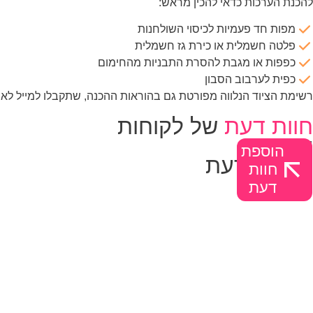
להכנת הערכות כדאי להכין מראש:
מפות חד פעמיות לכיסוי השולחנות
פלטה חשמלית או כירת גז חשמלית
כפפות או מגבת להסרת התבניות מהחימום
כפית לערבוב הסבון
רשימת הציוד הנלווה מפורטת גם בהוראות ההכנה, שתקבלו למייל לא
חוות דעת
של לקוחות





הוספת
1
חוות דעת
חוות
דעת