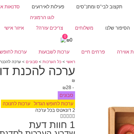
תקצוב לבי"ס ומתנ"סים
פעילות לאירועים
סדנאות או
הסיפור שלנו
משלוחים
צריכים עזרה?
איזור אישי
0
0
₪
ת אווירה
פרחים חיים
ערכות לשבועות
ערכות לחופש 
ראשי
>
כל הערכות
>
סבונים
>
ערכה להכנת
ערכה להכנת דו
₪
28
-
₪
סבונים
ערכות לחופש הגדול
ערכות לחנוכה
2 דונאטס בכל ערכה





1
חוות דעת
שדרוג הערכות לסדנת 